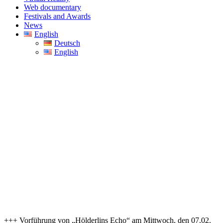
Web documentary
Festivals and Awards
News
English
Deutsch
English
tlingen +++
+++ Vorführung von „Hölderlins Echo“ am Mittwoch, den 07.02.