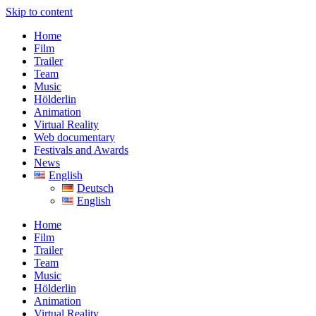
Skip to content
Home
Film
Trailer
Team
Music
Hölderlin
Animation
Virtual Reality
Web documentary
Festivals and Awards
News
English
Deutsch
English
Home
Film
Trailer
Team
Music
Hölderlin
Animation
Virtual Reality