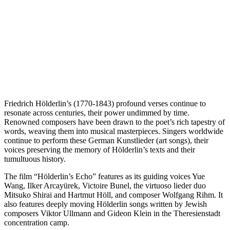
Friedrich Hölderlin’s (1770-1843) profound verses continue to
resonate across centuries, their power undimmed by time.
Renowned composers have been drawn to the poet’s rich tapestry of
words, weaving them into musical masterpieces. Singers worldwide
continue to perform these German Kunstlieder (art songs), their
voices preserving the memory of Hölderlin’s texts and their
tumultuous history.
The film “Hölderlin’s Echo” features as its guiding voices Yue
Wang, Ilker Arcayürek, Victoire Bunel, the virtuoso lieder duo
Mitsuko Shirai and Hartmut Höll, and composer Wolfgang Rihm. It
also features deeply moving Hölderlin songs written by Jewish
composers Viktor Ullmann and Gideon Klein in the Theresienstadt
concentration camp.